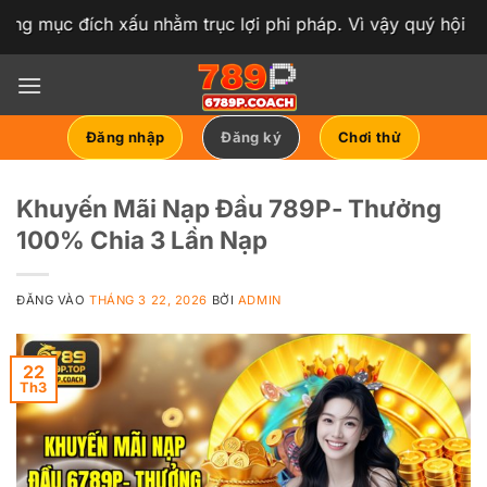
Bỏ
 xấu nhằm trục lợi phi pháp. Vì vậy quý hội viên tuyệt đố
qua
nội
dung
Đăng nhập
Đăng ký
Chơi thử
Khuyến Mãi Nạp Đầu 789P- Thưởng
100% Chia 3 Lần Nạp
ĐĂNG VÀO
THÁNG 3 22, 2026
BỞI
ADMIN
22
Th3