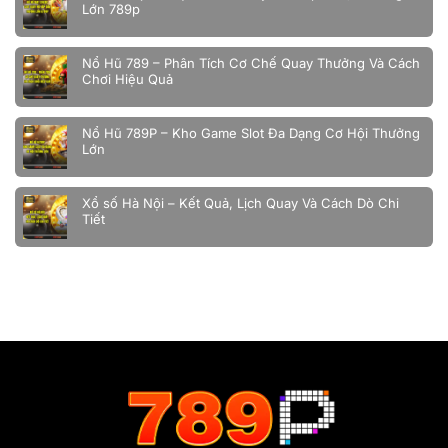
Heo
tại
luận
Lớn 789p
Đãi
Cao
789P
ở
Cược
Không
Bồi
Nổ
Hấp
có
–
Hũ
Dẫn
bình
Nổ Hũ 789 – Phân Tích Cơ Chế Quay Thưởng Và Cách
Cơ
Trái
2026
luận
Chơi Hiệu Quả
Hội
Cây
ở
Săn
Không
789P
Nổ
Thưởng
có
–
Hũ
Hấp
bình
Nổ Hũ 789P – Kho Game Slot Đa Dạng Cơ Hội Thưởng
Slot
Mạt
Dẫn
luận
Lớn
Hoa
Chược
Tại
ở
Quả
Không
–
789P
Nổ
Dễ
có
Slot
Hũ
Chơi
bình
Xổ số Hà Nội – Kết Quả, Lịch Quay Và Cách Dò Chi
Quay
789
Thưởng
luận
Tiết
Hũ
–
Lớn
ở
Hấp
Không
Phân
Nổ
Dẫn,
có
Tích
Hũ
Thưởng
bình
Cơ
789P
Lớn
luận
Chế
–
789p
ở
Quay
Kho
Xổ
Thưởng
Game
số
Và
Slot
Hà
Cách
Đa
Nội
Chơi
Dạng
–
Hiệu
Cơ
Kết
Quả
Hội
Quả,
Thưởng
Lịch
Lớn
Quay