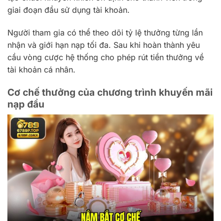
giai đoạn đầu sử dụng tài khoản.
Người tham gia có thể theo dõi tỷ lệ thưởng từng lần
nhận và giới hạn nạp tối đa. Sau khi hoàn thành yêu
cầu vòng cược hệ thống cho phép rút tiền thưởng về
tài khoản cá nhân.
Cơ chế thưởng của chương trình khuyến mãi
nạp đầu