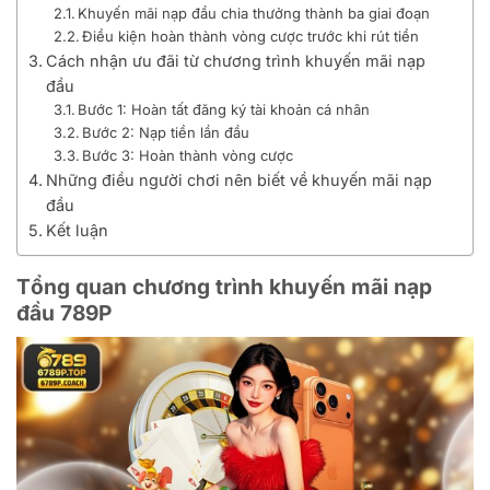
Khuyến mãi nạp đầu chia thưởng thành ba giai đoạn
Điều kiện hoàn thành vòng cược trước khi rút tiền
Cách nhận ưu đãi từ chương trình khuyến mãi nạp
đầu
Bước 1: Hoàn tất đăng ký tài khoản cá nhân
Bước 2: Nạp tiền lần đầu
Bước 3: Hoàn thành vòng cược
Những điều người chơi nên biết về khuyến mãi nạp
đầu
Kết luận
Tổng quan chương trình khuyến mãi nạp
đầu 789P