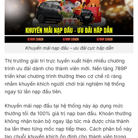
Khuyến mãi nạp đầu – ưu đãi cực hấp dẫn
Thị trường giải trí trực tuyến xuất hiện nhiều chương
trình ưu đãi dành cho thành viên mới. Nền tảng 789P
triển khai chương trình thưởng theo cơ chế rõ ràng
nhằm khuyến khích người chơi trải nghiệm hệ thống
ngay từ lần nạp đầu tiên.
Khuyến mãi nạp đầu tại hệ thống này áp dụng mức
thưởng tối đa 100% giá trị nạp ban đầu. Khoản thưởng
không nhận toàn bộ ngay lập tức mà được chia thành
ba lần theo từng mốc nạp tiếp theo. Cách phân bổ này
tạo chuỗi khuyến khích ổn định cho thành viên trong