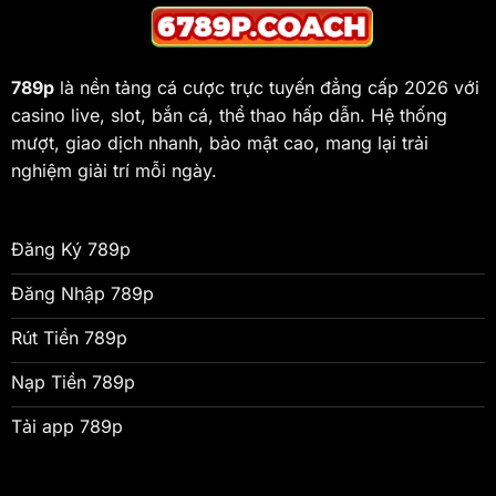
Và
Cách
Dò
Chi
789p
là nền tảng cá cược trực tuyến đẳng cấp 2026 với
Tiết
casino live, slot, bắn cá, thể thao hấp dẫn. Hệ thống
mượt, giao dịch nhanh, bảo mật cao, mang lại trải
nghiệm giải trí mỗi ngày.
Đăng Ký 789p
Đăng Nhập 789p
Rút Tiền 789p
Nạp Tiền 789p
Tải app 789p