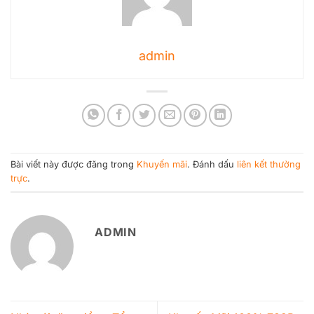
admin
Bài viết này được đăng trong
Khuyến mãi
. Đánh dấu
liên kết thường
trực
.
ADMIN