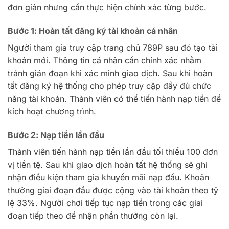
đơn giản nhưng cần thực hiện chính xác từng bước.
Bước 1: Hoàn tất đăng ký tài khoản cá nhân
Người tham gia truy cập trang chủ 789P sau đó tạo tài
khoản mới. Thông tin cá nhân cần chính xác nhằm
tránh gián đoạn khi xác minh giao dịch. Sau khi hoàn
tất đăng ký hệ thống cho phép truy cập đầy đủ chức
năng tài khoản. Thành viên có thể tiến hành nạp tiền để
kích hoạt chương trình.
Bước 2: Nạp tiền lần đầu
Thành viên tiến hành nạp tiền lần đầu tối thiểu 100 đơn
vị tiền tệ. Sau khi giao dịch hoàn tất hệ thống sẽ ghi
nhận điều kiện tham gia khuyến mãi nạp đầu. Khoản
thưởng giai đoạn đầu được cộng vào tài khoản theo tỷ
lệ 33%. Người chơi tiếp tục nạp tiền trong các giai
đoạn tiếp theo để nhận phần thưởng còn lại.